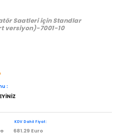
ör Saatleri için Standlar
t versiyon)-7001-10
:
O
mu :
EYINIZ
KDV Dahil Fiyat:
ro
681.29 Euro