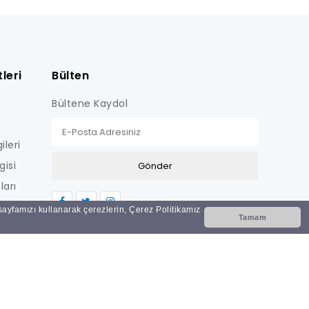
leri
Bülten
Bültene Kaydol
ileri
gisi
ları
LİŞKİN
 sayfamızı kullanarak çerezlerin, Çerez Politikamız
Tamam
Nİ
i?
ar