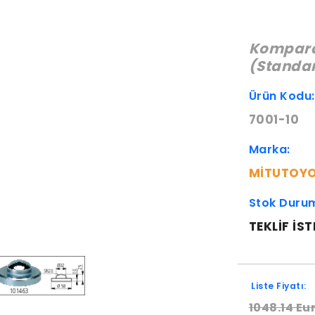
Komparat
(Standar
Ürün Kodu
7001-10
Marka:
MITUTOY
Stok Duru
TEKLIF IST
Liste Fiyatı:
1048.14 Eu