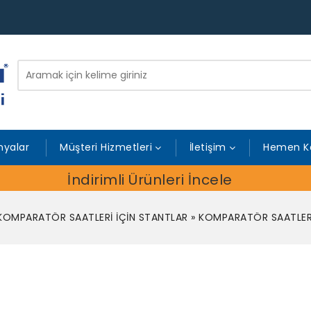
yalar
Müşteri Hizmetleri
İletişim
Hemen K
İndirimli Ürünleri İncele
KOMPARATÖR SAATLERİ İÇİN STANTLAR
»
KOMPARATÖR SAATLERİ