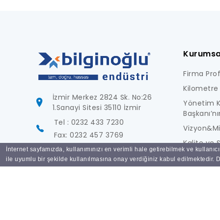
Kurumsa
Firma Profi
Kilometre 
İzmir Merkez 2824 Sk. No:26
Yönetim K
1.Sanayi Sitesi 35110 İzmir
Başkanı’nı
Tel : 0232 433 7230
Vizyon&M
Fax: 0232 457 3769
Kalite ve S
İnternet sayfamızda, kullanımınızı en verimli hale getirebilmek ve kullanıc
info@bilginoglu.com
Foto Galer
ile uyumlu bir şekilde kullanılmasına onay verdiğiniz kabul edilmektedir. De