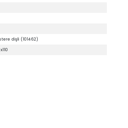
tere dişli (101462)
x110
0