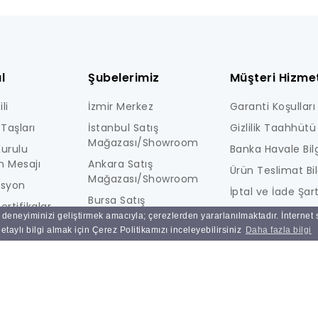
l
Şubelerimiz
Müşteri Hizmet
li
İzmir Merkez
Garanti Koşulları
Taşları
İstanbul Satış
Gizlilik Taahhütü
Mağazası/Showroom
urulu
Banka Havale Bilg
n Mesajı
Ankara Satış
Ürün Teslimat Bil
Mağazası/Showroom
isyon
İptal ve İade Şart
Bursa Satış
ertifikalar
KİŞİSEL VERİLERE İ
Mağazası/Showroom
ı deneyiminizi geliştirmek amacıyla; çerezlerden yararlanılmaktadır. İnternet
i
AYDINLATMA MET
taylı bilgi almak için Çerez Politikamızı inceleyebilirsiniz
Daha fazla bilgi
Ulucak Depo & Teknik
Ne Kadar Güvenl
Servis
Sık Sorulan Sorul