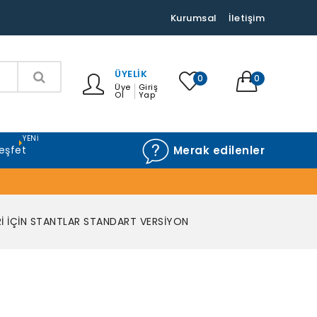
Kurumsal
İletişim
ÜYELIK
0
0
Üye
Giriş
Ol
Yap
YENI
eşfet
Merak edilenler
 İÇİN STANTLAR STANDART VERSİYON