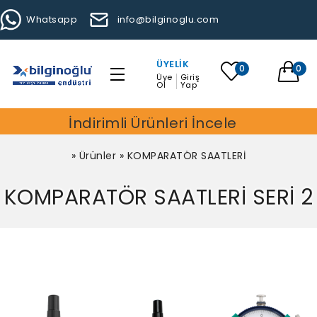
Whatsapp
info@bilginoglu.com
ÜYELIK
0
0
Üye
Giriş
Ol
Yap
İndirimli Ürünleri İncele
»
Ürünler
»
KOMPARATÖR SAATLERİ
KOMPARATÖR SAATLERİ SERİ 2