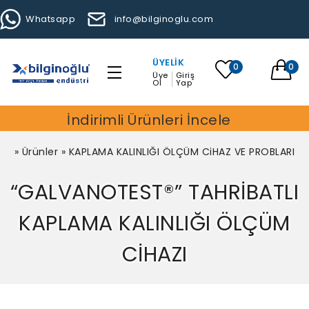
Whatsapp
info@bilginoglu.com
ÜYELIK
0
0
Üye
Giriş
Ol
Yap
İndirimli Ürünleri İncele
»
Ürünler
»
KAPLAMA KALINLIĞI ÖLÇÜM CiHAZ VE PROBLARI
“GALVANOTEST®” TAHRİBATLI
KAPLAMA KALINLIĞI ÖLÇÜM
CİHAZI