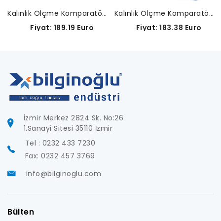
Kalınlık Ölçme Komparatörleri (Hafif yapılı analog komparatör saati)(Disk ölçüm yüzeyleri seramiktendir)-7305A
Kalınlık Ölçme Komparatörleri (Hafif yapılı analog komparatör saati)(Geniş çıkıntı ve disk ölçüm yüzeyleri seramiktendir)-7321A
Fiyat: 189.19 Euro
Fiyat: 183.38 Euro
İzmir Merkez 2824 Sk. No:26
1.Sanayi Sitesi 35110 İzmir
Tel : 0232 433 7230
Fax: 0232 457 3769
info@bilginoglu.com
Bülten