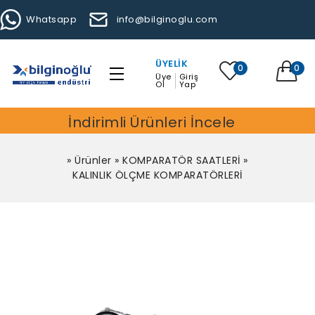
Whatsapp
info@bilginoglu.com
ÜYELIK
0
0
Üye
Giriş
Ol
Yap
İndirimli Ürünleri İncele
»
Ürünler
»
KOMPARATÖR SAATLERİ
»
KALINLIK ÖLÇME KOMPARATÖRLERİ