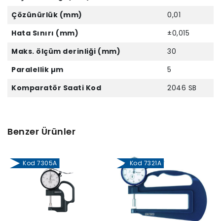
Çözünürlük (mm)
0,01
Hata Sınırı (mm)
±0,015
Maks. ölçüm derinliği (mm)
30
Paralellik µm
5
Komparatör Saati Kod
2046 SB
Benzer Ürünler
Kod 7305A
Kod 7321A