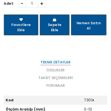
-
+
Adet:
Hemen Satın
Favorilere
Sepete
Al
Ekle
Ekle
TEKNIK DETAYLAR
ÖZELLIKLER
TAKSIT SEÇENEKLERI
YORUMLAR
Kod
7301A
Ölçüm Aralığı (mm)
0-10