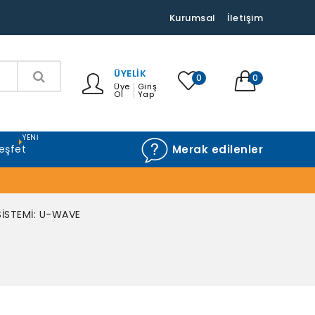
Kurumsal
İletişim
ÜYELIK
0
0
Üye
Giriş
Ol
Yap
YENI
eşfet
Merak edilenler
SİSTEMİ: U-WAVE