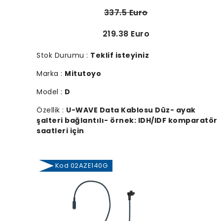
337.5 Euro
219.38 Euro
Stok Durumu :
Teklif isteyiniz
Marka :
Mitutoyo
Model :
D
Özellik :
U-WAVE Data Kablosu Düz- ayak
şalteri bağlantılı- örnek: IDH/IDF komparatör
saatleri için
Kod 02AZE140G