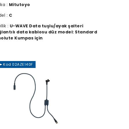
ka :
Mitutoyo
el :
C
llik :
U-WAVE Data tuşlu/ayak şalteri
lantılı data kablosu düz model: Standard
olute Kumpas için
Kod 02AZE140F