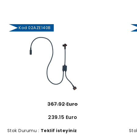
Kod 02AZE140B
367.92 Euro
239.15 Euro
Stok Durumu :
Teklif isteyiniz
Sto