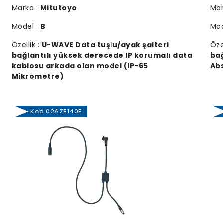
Marka :
Mitutoyo
Mar
Model :
B
Mod
Özellik :
U-WAVE Data tuşlu/ayak şalteri
Öze
bağlantılı yüksek derecede IP korumalı data
bağ
kablosu arkada olan model (IP-65
Abs
Mikrometre)
Kod 02AZE140E