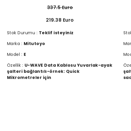
337.5 Euro
219.38 Euro
Stok Durumu :
Teklif isteyiniz
Sto
Marka :
Mitutoyo
Mar
Model :
E
Mod
Özellik :
U-WAVE Data Kablosu Yuvarlak-ayak
Öze
şalteri bağlantılı-örnek: Quick
şal
Mikrometreler için
saa