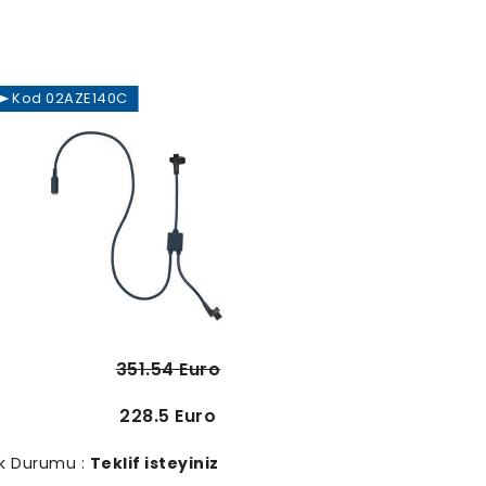
Kod 02AZE140C
351.54 Euro
228.5 Euro
k Durumu :
Teklif isteyiniz