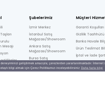
l
Şubelerimiz
Müşteri Hizmet
li
İzmir Merkez
Garanti Koşulları
Taşları
İstanbul Satış
Gizlilik Taahhütü
Mağazası/Showroom
urulu
Banka Havale Bilg
n Mesajı
Ankara Satış
Ürün Teslimat Bil
Mağazası/Showroom
isyon
İptal ve İade Şart
Bursa Satış
ertifikalar
KİŞİSEL VERİLERE İ
Mağazası/Showroom
ı deneyiminizi geliştirmek amacıyla; çerezlerden yararlanılmaktadır. İnternet
i
AYDINLATMA MET
taylı bilgi almak için Çerez Politikamızı inceleyebilirsiniz
Daha fazla bilgi
Ulucak Depo & Teknik
Ne Kadar Güvenl
Servis
Sık Sorulan Sorul