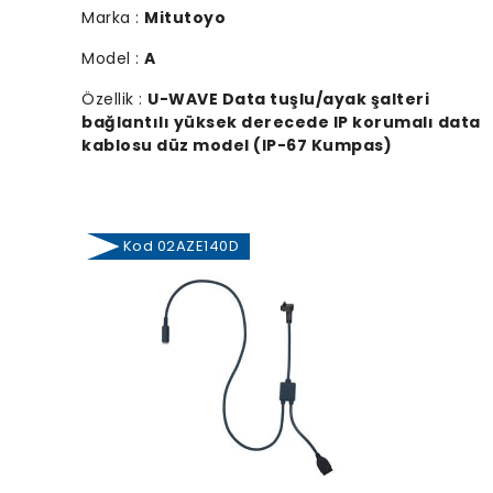
Marka :
Mitutoyo
Model :
A
Özellik :
U-WAVE Data tuşlu/ayak şalteri
bağlantılı yüksek derecede IP korumalı data
kablosu düz model (IP-67 Kumpas)
Kod 02AZE140D