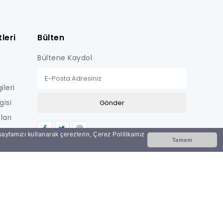
leri
Bülten
Bültene Kaydol
ileri
gisi
ları
LİŞKİN
 sayfamızı kullanarak çerezlerin, Çerez Politikamız
Tamam
Nİ
i?
ar