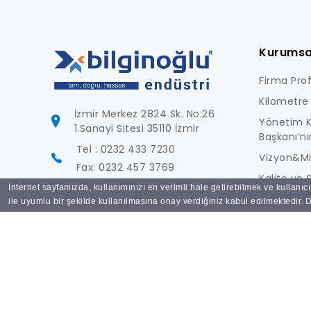
Kurumsa
Firma Profi
Kilometre 
İzmir Merkez 2824 Sk. No:26
Yönetim K
1.Sanayi Sitesi 35110 İzmir
Başkanı’nı
Tel : 0232 433 7230
Vizyon&M
Fax: 0232 457 3769
Kalite ve S
İnternet sayfamızda, kullanımınızı en verimli hale getirebilmek ve kullanıc
info@bilginoglu.com
Foto Galer
ile uyumlu bir şekilde kullanılmasına onay verdiğiniz kabul edilmektedir. De