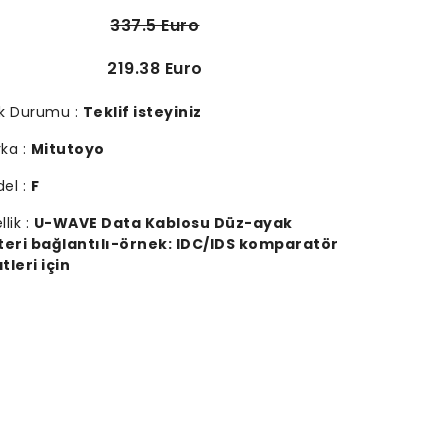
337.5 Euro
219.38 Euro
k Durumu :
Teklif isteyiniz
ka :
Mitutoyo
el :
F
llik :
U-WAVE Data Kablosu Düz-ayak
teri bağlantılı-örnek: IDC/IDS komparatör
tleri için