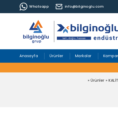
Whatsapp
info@bilginoglu.com
Anasayfa
Ürünler
Markalar
Kampan
»
Ürünler
»
KALİ