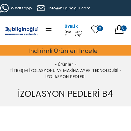
Whatsapp
info@bilginoglu.com
ÜYELIK
0
0
Üye
Giriş
Ol
Yap
İndirimli Ürünleri İncele
»
Ürünler
»
TİTREŞİM İZOLASYONU VE MAKİNA AYAR TEKNOLOJİSİ
»
İZOLASYON PEDLERİ
İZOLASYON PEDLERİ B4