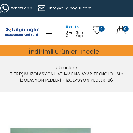
Whatsapp
info@bilginoglu.com
ÜYELIK
0
0
Üye
Giriş
Ol
Yap
İndirimli Ürünleri İncele
»
Ürünler
»
TİTREŞİM İZOLASYONU VE MAKİNA AYAR TEKNOLOJİSİ
»
İZOLASYON PEDLERİ
»
İZOLASYON PEDLERİ B6