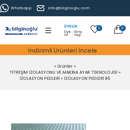
Whatsapp
info@bilginoglu.com
ÜYELIK
0
0
Üye
Giriş
Ol
Yap
İndirimli Ürünleri İncele
»
Ürünler
»
TİTREŞİM İZOLASYONU VE MAKİNA AYAR TEKNOLOJİSİ
»
İZOLASYON PEDLERİ
»
İZOLASYON PEDLERİ B5