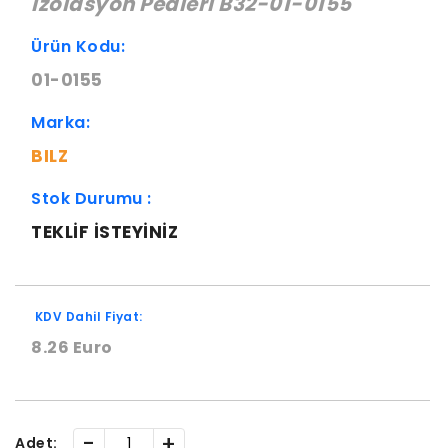
İzolasyon Pedleri B32-01-0155
Ürün Kodu:
01-0155
Marka:
BILZ
Stok Durumu :
TEKLIF ISTEYINIZ
KDV Dahil Fiyat:
8.26 Euro
-
+
Adet: