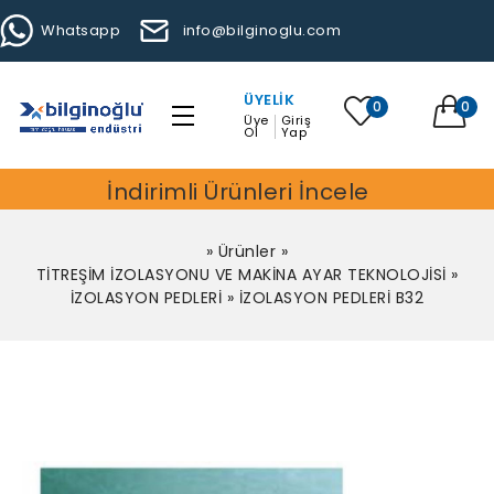
Whatsapp
info@bilginoglu.com
ÜYELIK
0
0
Üye
Giriş
Ol
Yap
İndirimli Ürünleri İncele
»
Ürünler
»
TİTREŞİM İZOLASYONU VE MAKİNA AYAR TEKNOLOJİSİ
»
İZOLASYON PEDLERİ
»
İZOLASYON PEDLERİ B32