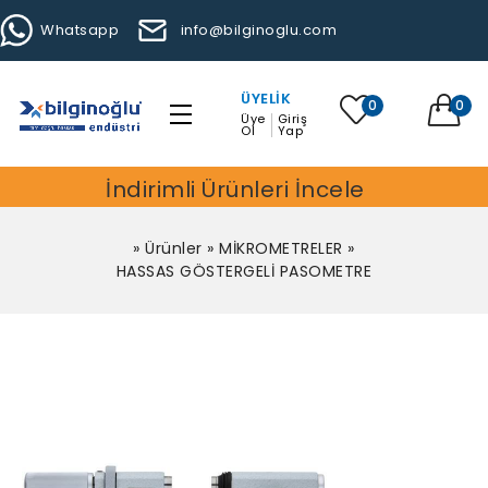
Whatsapp
info@bilginoglu.com
ÜYELIK
0
0
Üye
Giriş
Ol
Yap
İndirimli Ürünleri İncele
»
Ürünler
»
MİKROMETRELER
»
HASSAS GÖSTERGELİ PASOMETRE