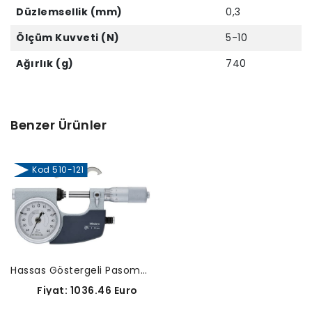
Düzlemsellik (mm)
0,3
Ölçüm Kuvveti (N)
5-10
Ağırlık (g)
740
Benzer Ürünler
Kod 510-121
Hassas Göstergeli Pasometre-510-121
Fiyat: 1036.46 Euro