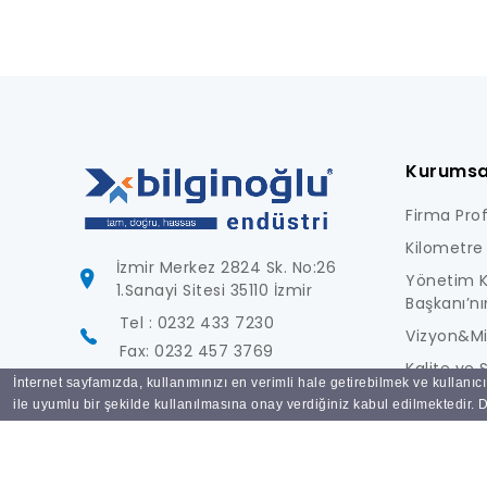
Kurumsa
Firma Profi
Kilometre 
İzmir Merkez 2824 Sk. No:26
Yönetim K
1.Sanayi Sitesi 35110 İzmir
Başkanı’nı
Tel : 0232 433 7230
Vizyon&M
Fax: 0232 457 3769
Kalite ve S
İnternet sayfamızda, kullanımınızı en verimli hale getirebilmek ve kullanıc
info@bilginoglu.com
Foto Galer
ile uyumlu bir şekilde kullanılmasına onay verdiğiniz kabul edilmektedir. De