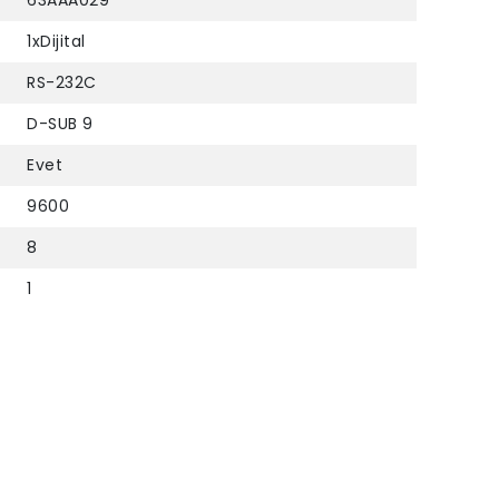
63AAA029
1xDijital
RS-232C
D-SUB 9
Evet
9600
8
1