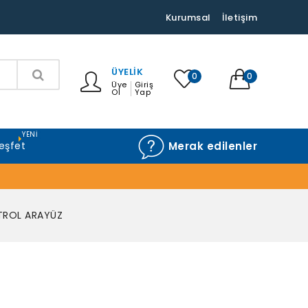
Kurumsal
İletişim
ÜYELIK
0
0
Üye
Giriş
Ol
Yap
YENI
eşfet
Merak edilenler
TROL ARAYÜZ