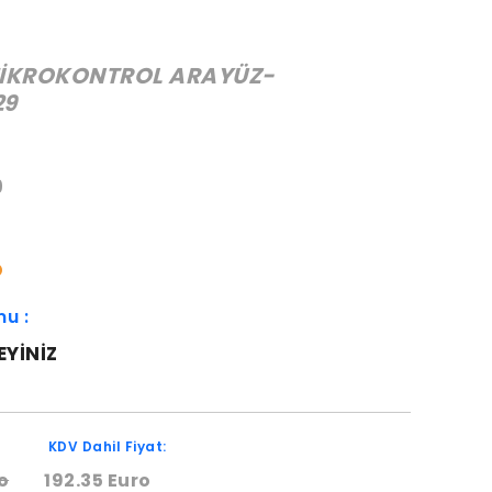
İKROKONTROL ARAYÜZ-
29
:
9
O
mu :
EYINIZ
KDV Dahil Fiyat:
o
192.35 Euro