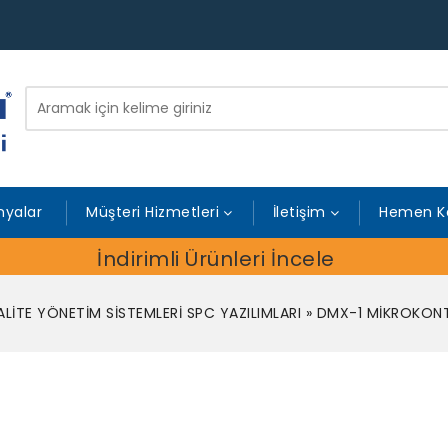
yalar
Müşteri Hizmetleri
İletişim
Hemen K
İndirimli Ürünleri İncele
ALİTE YÖNETİM SİSTEMLERİ SPC YAZILIMLARI
»
DMX-1 MİKROKON