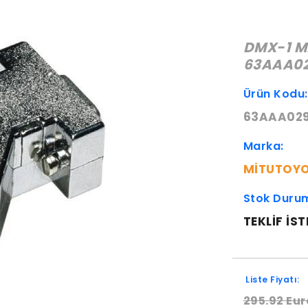
DMX-1 M
63AAA0
Ürün Kodu
63AAA02
Marka:
MITUTOY
Stok Duru
TEKLIF IST
Liste Fiyatı:
295.92 Eur