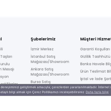
l
Şubelerimiz
Müşteri Hizmet
li
İzmir Merkez
Garanti Koşulları
Taşları
İstanbul Satış
Gizlilik Taahhütü
Mağazası/Showroom
urulu
Banka Havale Bilg
n Mesajı
Ankara Satış
Ürün Teslimat Bil
Mağazası/Showroom
isyon
İptal ve İade Şart
Bursa Satış
ertifikalar
KİŞİSEL VERİLERE İ
Mağazası/Showroom
ı deneyiminizi geliştirmek amacıyla; çerezlerden yararlanılmaktadır. İnternet
i
AYDINLATMA MET
taylı bilgi almak için Çerez Politikamızı inceleyebilirsiniz
Daha fazla bilgi
Ulucak Depo & Teknik
Ne Kadar Güvenl
Servis
Sık Sorulan Sorul