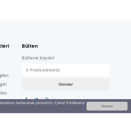
leri
Bülten
Bültene Kaydol
ileri
gisi
ları
LİŞKİN
 sayfamızı kullanarak çerezlerin, Çerez Politikamız
Tamam
Nİ
i?
ar