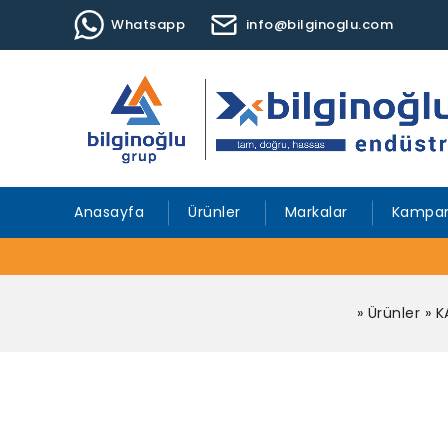
Whatsapp
info@bilginoglu.com
Anasayfa
Ürünler
Markalar
Kampan
»
Ürünler
»
K