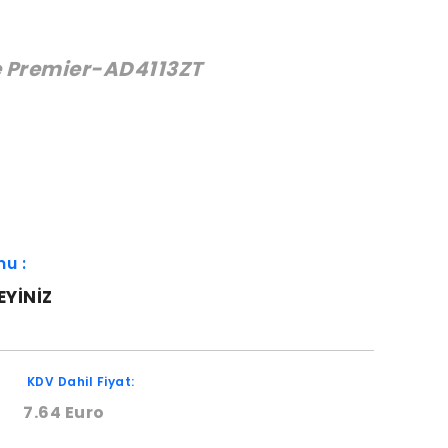
e Premier-AD4113ZT
:
mu :
EYINIZ
KDV Dahil Fiyat:
7.64 Euro