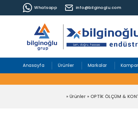
Whatsapp
info@bilginoglu.com
Anasayfa
Ürünler
Markalar
Kampan
»
Ürünler
»
OPTİK ÖLÇÜM & KONT