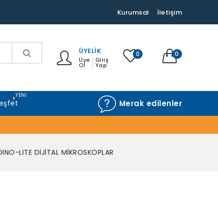
Kurumsal
İletişim
ÜYELIK
0
0
Üye
Giriş
Ol
Yap
YENI
eşfet
Merak edilenler
DINO-LITE DİJİTAL MİKROSKOPLAR