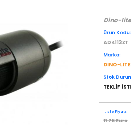
Dino-lit
Ürün Kodu
AD4113ZT
Marka:
DINO-LITE
Stok Duru
TEKLIF IST
Liste Fiyatı:
11.76 Euro