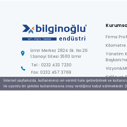
Kurumsa
Firma Profi
Kilometre 
İzmir Merkez 2824 Sk. No:26
Yönetim K
1.Sanayi Sitesi 35110 İzmir
Başkanı’nı
Tel : 0232 433 7230
Vizyon&M
Fax: 0232 457 3769
Kalite ve S
İnternet sayfamızda, kullanımınızı en verimli hale getirebilmek ve kullanıc
info@bilginoglu.com
Foto Galer
ile uyumlu bir şekilde kullanılmasına onay verdiğiniz kabul edilmektedir. De