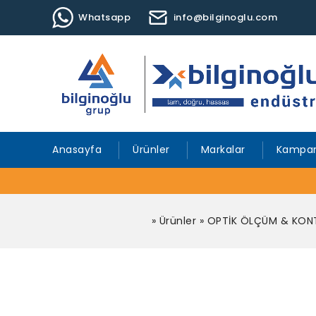
Whatsapp
info@bilginoglu.com
Anasayfa
Ürünler
Markalar
Kampan
»
Ürünler
»
OPTİK ÖLÇÜM & KONT