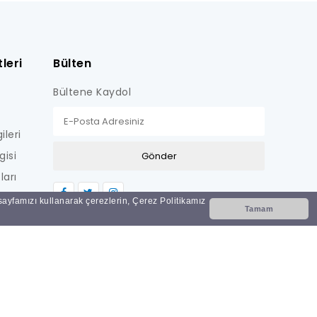
leri
Bülten
Bültene Kaydol
ileri
gisi
ları
LİŞKİN
 sayfamızı kullanarak çerezlerin, Çerez Politikamız
Tamam
Nİ
i?
ar