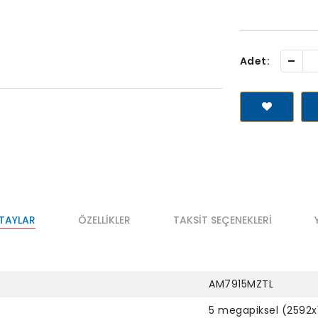
-
Adet:
ETAYLAR
ÖZELLIKLER
TAKSIT SEÇENEKLERI
AM7915MZTL
5 megapiksel (2592