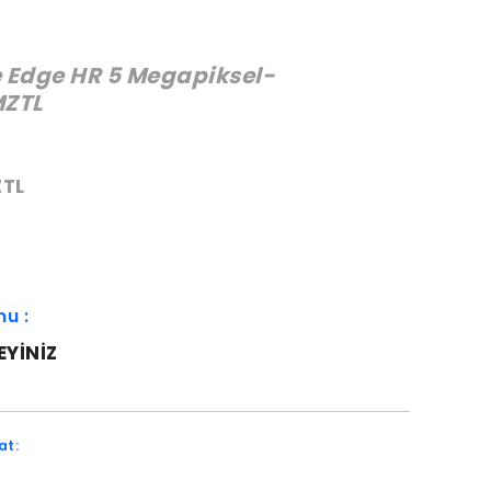
e Edge HR 5 Megapiksel-
ZTL
:
TL
mu :
EYINIZ
at: