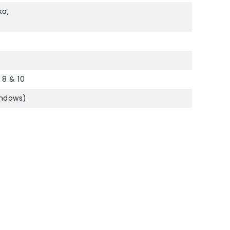
ka,
 8 & 10
indows)