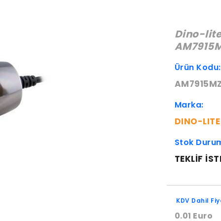
Dino-lit
AM7915M
Ürün Kodu
AM7915MZ
Marka:
DINO-LITE
Stok Duru
TEKLIF IST
KDV Dahil Fiy
0.01 Euro