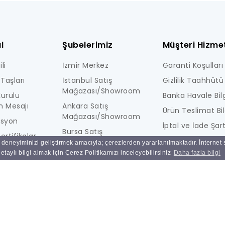
l
Şubelerimiz
Müşteri Hizmet
li
İzmir Merkez
Garanti Koşulları
Taşları
İstanbul Satış
Gizlilik Taahhütü
Mağazası/Showroom
urulu
Banka Havale Bilg
n Mesajı
Ankara Satış
Ürün Teslimat Bil
Mağazası/Showroom
isyon
İptal ve İade Şart
Bursa Satış
ertifikalar
KİŞİSEL VERİLERE İ
Mağazası/Showroom
ı deneyiminizi geliştirmek amacıyla; çerezlerden yararlanılmaktadır. İnternet
i
AYDINLATMA MET
taylı bilgi almak için Çerez Politikamızı inceleyebilirsiniz
Daha fazla bilgi
Ulucak Depo & Teknik
Ne Kadar Güvenl
Servis
Sık Sorulan Sorul