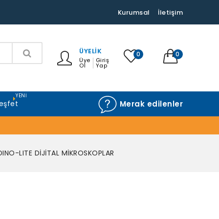
Kurumsal
İletişim
ÜYELIK
0
0
Üye
Giriş
Ol
Yap
YENI
eşfet
Merak edilenler
DINO-LITE DİJİTAL MİKROSKOPLAR