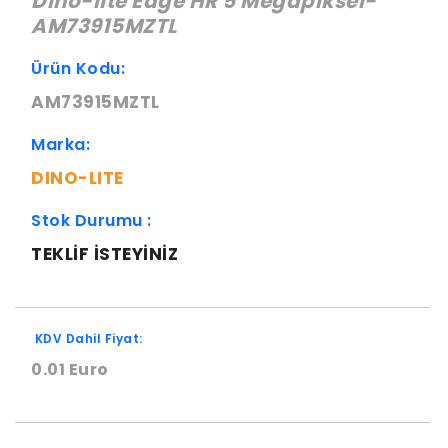
Dino-lite Edge HR 5 Megapiksel-
AM73915MZTL
Ürün Kodu:
AM73915MZTL
Marka:
DINO-LITE
Stok Durumu :
TEKLIF ISTEYINIZ
KDV Dahil Fiyat:
0.01 Euro