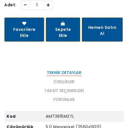
-
+
Adet:
Hemen Satın
Favorilere
Sepete
Al
Ekle
Ekle
TEKNIK DETAYLAR
ÖZELLIKLER
TAKSIT SEÇENEKLERI
YORUMLAR
Kod
AM73915MZTL
Çözünürlük
5.0 Megapixel (2560x1920)