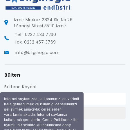
İzmir Merkez 2824 Sk. No:26
1.Sanayi Sitesi 35110 İzmir
Tel : 0232 433 7230
Fax: 0232 457 3769
info@bilginoglu.com
Bülten
Bültene Kaydol
İnternet sayfamızda, kullanımınızı en verimli
hale getirebilmek ve kullanıcı deneyiminizi
geliştirmek amacıyla; çerezlerden
yararlanılmaktadır. İnternet sayfamızı
kullanarak çerezlerin, Çerez Politikamız ile
uyumlu bir şekilde kullanılmasına onay