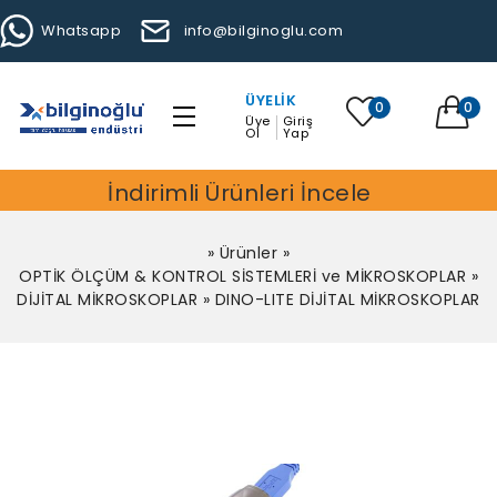
Whatsapp
info@bilginoglu.com
ÜYELIK
0
0
Üye
Giriş
Ol
Yap
İndirimli Ürünleri İncele
»
Ürünler
»
OPTİK ÖLÇÜM & KONTROL SİSTEMLERİ ve MİKROSKOPLAR
»
DİJİTAL MİKROSKOPLAR
»
DINO-LITE DİJİTAL MİKROSKOPLAR