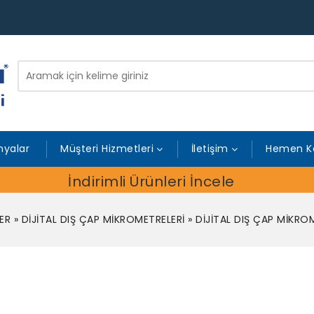
yalar
Müşteri Hizmetleri
İletişim
Hemen K
İndirimli Ürünleri İncele
ER
»
DİJİTAL DIŞ ÇAP MİKROMETRELERİ
»
DİJİTAL DIŞ ÇAP MİKROM