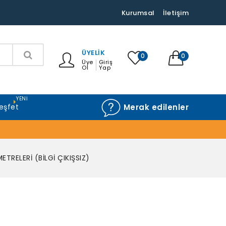
Kurumsal
İletişim
ÜYELIK
0
0
Üye
Giriş
Ol
Yap
YENI
eşfet
Merak edilenler
ETRELERİ (BİLGİ ÇIKIŞSIZ)