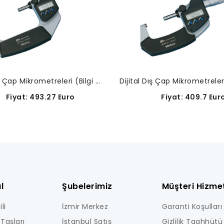
Dijital Dış Çap Mikrometreleri (Bilgi Çıkışsız)-293-242-30
Fiyat: 409.7 Eur
iyat: 493.27 Euro
l
Şubelerimiz
Müşteri Hizmet
li
İzmir Merkez
Garanti Koşulları
Taşları
İstanbul Satış
Gizlilik Taahhütü