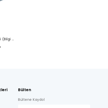
Dijital Dış Çap Mikrometreleri (Bilgi Çıkışsız)-293-241-30
o
leri
Bülten
Bültene Kaydol