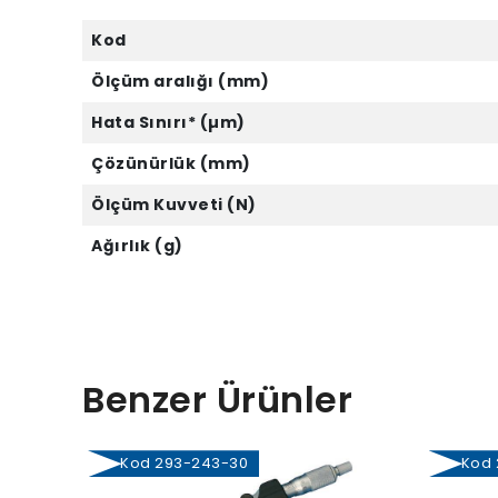
Kod
Ölçüm aralığı (mm)
Hata Sınırı* (µm)
Çözünürlük (mm)
Ölçüm Kuvveti (N)
Ağırlık (g)
Benzer Ürünler
Kod 293-243-30
Kod 2