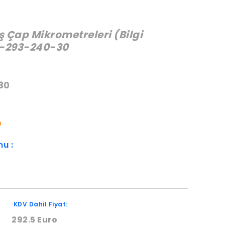
ış Çap Mikrometreleri (Bilgi
)-293-240-30
:
30
O
mu :
KDV Dahil Fiyat:
292.5 Euro