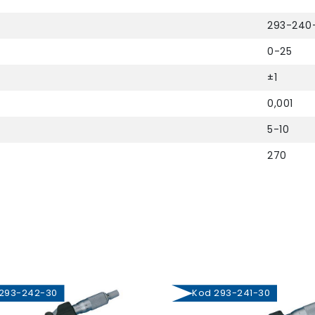
293-240
0-25
±1
0,001
5-10
270
93-242-30
Kod 293-241-30