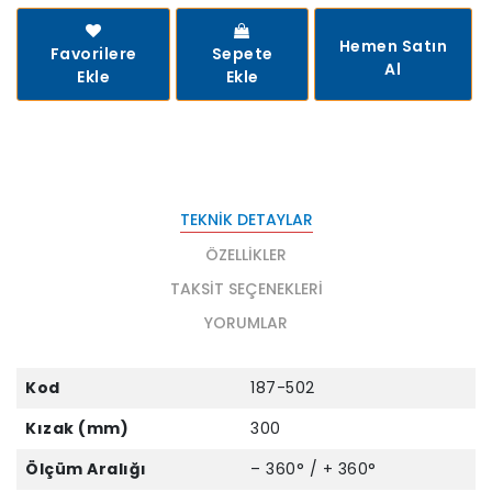
Hemen Satın
Favorilere
Sepete
Al
Ekle
Ekle
TEKNIK DETAYLAR
ÖZELLIKLER
TAKSIT SEÇENEKLERI
YORUMLAR
Kod
187-502
Kızak (mm)
300
Ölçüm Aralığı
– 360° / + 360°