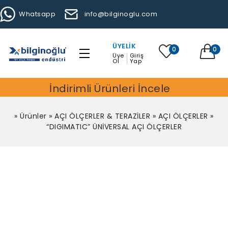
Whatsapp
info@bilginoglu.com
ÜYELIK
0
0
Üye
Giriş
Ol
Yap
İndirimli Ürünleri İncele
»
Ürünler
»
AÇI ÖLÇERLER & TERAZİLER
»
AÇI ÖLÇERLER
»
“DIGIMATIC” ÜNİVERSAL AÇI ÖLÇERLER