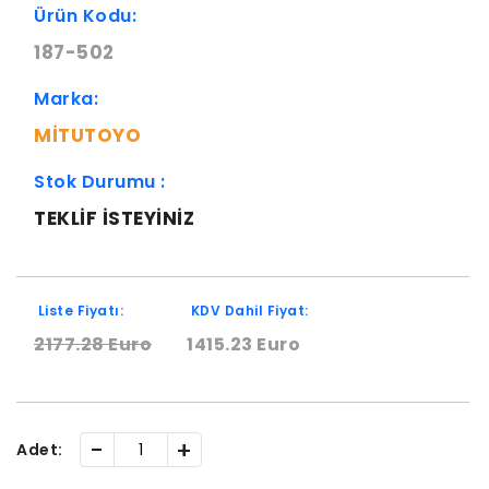
Ürün Kodu:
187-502
Marka:
MITUTOYO
Stok Durumu :
TEKLIF ISTEYINIZ
Liste Fiyatı:
KDV Dahil Fiyat:
2177.28 Euro
1415.23 Euro
-
+
Adet: