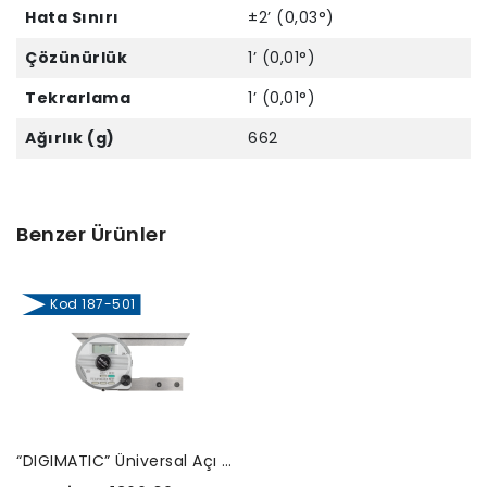
Hata Sınırı
±2’ (0,03°)
Çözünürlük
1’ (0,01°)
Tekrarlama
1’ (0,01°)
Ağırlık (g)
662
Benzer Ürünler
Kod 187-501
“DIGIMATIC” Üniversal Açı Ölçer-187-501