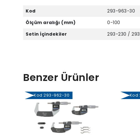
Kod
293-963-30
Ölçüm aralığı (mm)
0-100
Setin İçindekiler
293-230 / 29
Benzer Ürünler
Kod 293-962-30
Kod 2