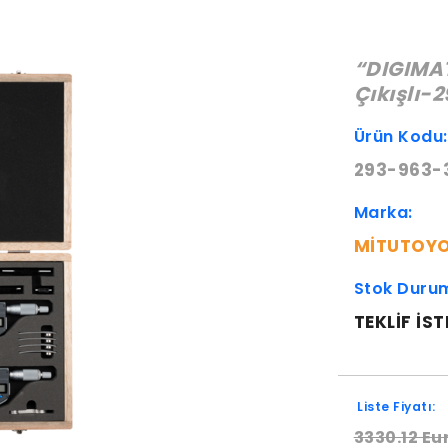
“DIGIMAT
Çıkışlı-
Ürün Kodu
293-963-
Marka:
MITUTOY
Stok Duru
TEKLIF IST
Liste Fiyatı:
3330.12 Eu