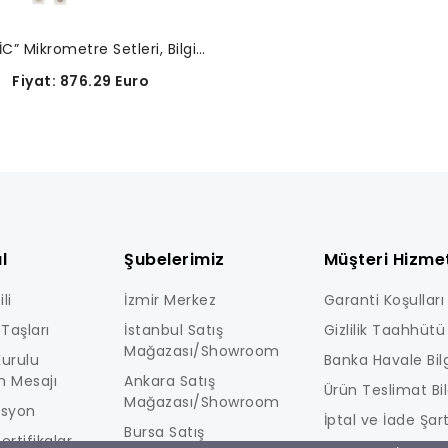
“DIGIMATİC” Mikrometre Setleri, Bilgi Çıkışlı-293-966-30
iyat: 876.29 Euro
l
Şubelerimiz
Müşteri Hizmet
li
İzmir Merkez
Garanti Koşulları
Taşları
İstanbul Satış
Gizlilik Taahhütü
Mağazası/Showroom
urulu
Banka Havale Bilg
n Mesajı
Ankara Satış
Ürün Teslimat Bil
Mağazası/Showroom
isyon
İptal ve İade Şart
Bursa Satış
ertifikalar