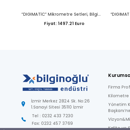
“DIGIMATİC” Mikrometre Setleri, Bilgi Çıkışlı-293-962-30
Fiyat: 1497.21 Euro
F
Kurumsa
Firma Profi
Kilometre 
İzmir Merkez 2824 Sk. No:26
Yönetim K
1.Sanayi Sitesi 35110 İzmir
Başkanı’nı
Tel : 0232 433 7230
Vizyon&M
Fax: 0232 457 3769
Kalite ve S