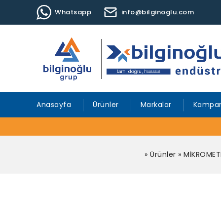
Whatsapp
info@bilginoglu.com
Anasayfa
Ürünler
Markalar
Kampan
»
Ürünler
»
MİKROMET