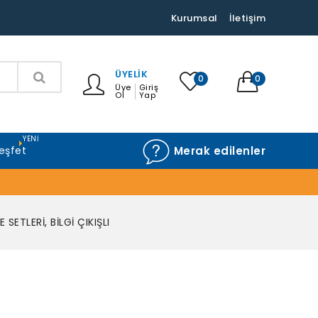
Kurumsal
İletişim
ÜYELIK
0
0
Üye
Giriş
Ol
Yap
YENI
eşfet
Merak edilenler
SETLERİ, BİLGİ ÇIKIŞLI