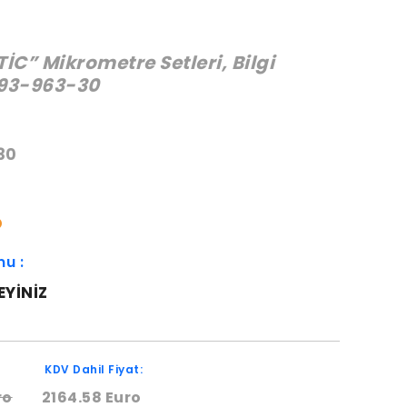
İC” Mikrometre Setleri, Bilgi
293-963-30
:
30
O
mu :
EYINIZ
KDV Dahil Fiyat:
ro
2164.58 Euro