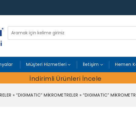
yalar
Müşteri Hizmetleri
İletişim
Hemen K
İndirimli Ürünleri İncele
RELER
»
“DIGIMATIC” MİKROMETRELER
»
“DIGIMATIC” MİKROMETRE 