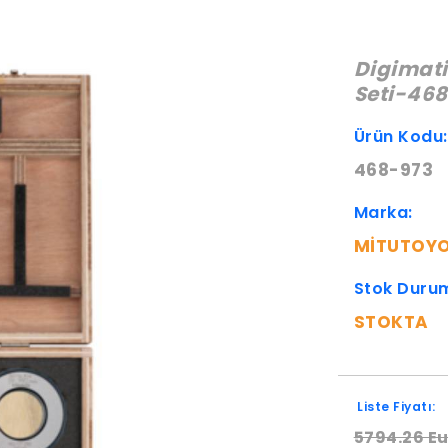
Digimatic
Seti-46
Ürün Kodu
468-973
Marka:
MITUTOY
Stok Duru
STOKTA
Liste Fiyatı:
5794.26 E