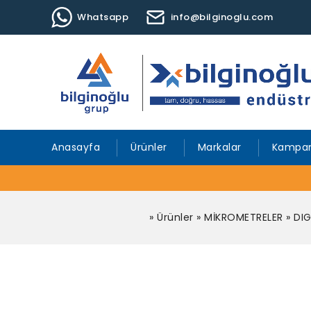
Whatsapp
info@bilginoglu.com
Anasayfa
Ürünler
Markalar
Kampan
»
Ürünler
»
MİKROMETRELER
»
DIG