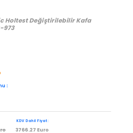
 Holtest Değiştirilebilir Kafa
8-973
:
O
mu :
KDV Dahil Fiyat:
uro
3766.27 Euro