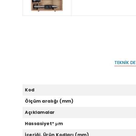
TEKNIK D
Kod
Ölçüm aralığı (mm)
Açıklamalar
Hassasiyet* μm
İçeriği, Ürün Kodları (mm)