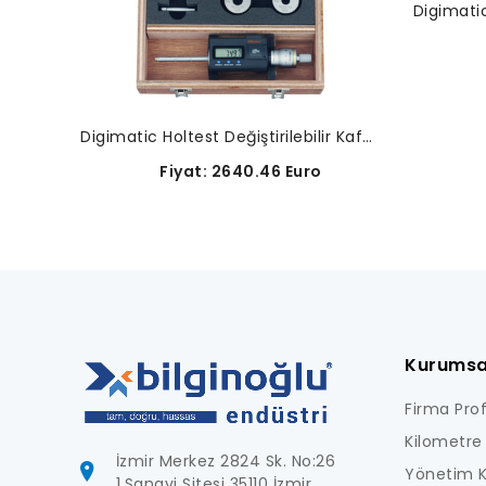
F
Digimatic Holtest Değiştirilebilir Kafa Seti-468-971
Fiyat: 2640.46 Euro
Kurumsa
Firma Profi
Kilometre 
İzmir Merkez 2824 Sk. No:26
Yönetim K
1.Sanayi Sitesi 35110 İzmir