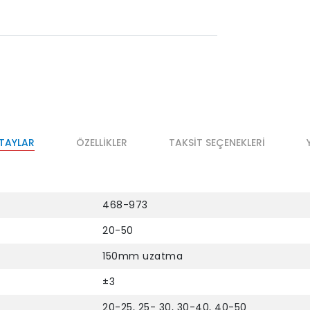
ETAYLAR
ÖZELLIKLER
TAKSIT SEÇENEKLERI
468-973
20-50
150mm uzatma
±3
20-25, 25- 30, 30-40, 40-50