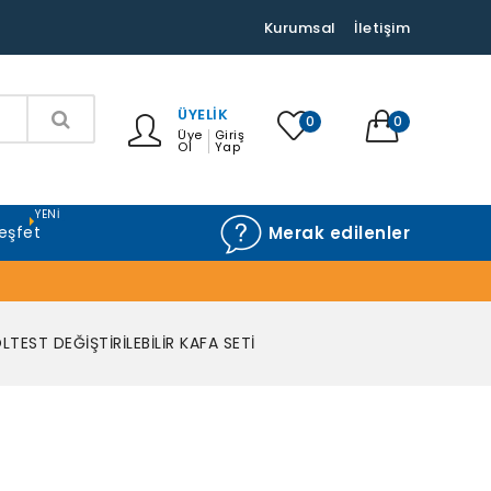
Kurumsal
İletişim
ÜYELIK
0
0
Üye
Giriş
Ol
Yap
YENI
eşfet
Merak edilenler
TEST DEĞİŞTİRİLEBİLİR KAFA SETİ