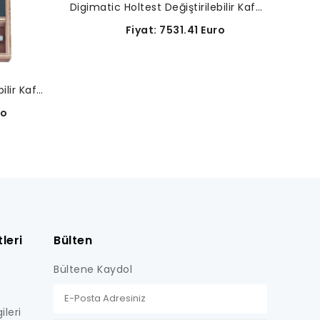
Digimatic Holtest Değiştirilebilir Kafa Seti-468-975
Fiyat: 7531.41 Euro
Digimatic Holtest Değiştirilebilir Kafa Seti-468-972
ro
leri
Bülten
Bültene Kaydol
ileri