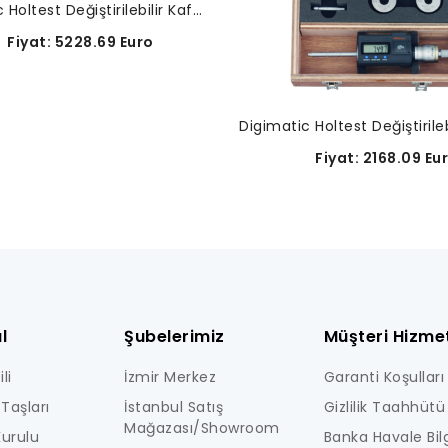
Digimatic Holtest Değiştirilebilir Kafa Seti-468-974
iyat: 5228.69 Euro
Fiyat: 2168.09 Eu
l
Şubelerimiz
Müşteri Hizmet
li
İzmir Merkez
Garanti Koşulları
Taşları
İstanbul Satış
Gizlilik Taahhütü
Mağazası/Showroom
urulu
Banka Havale Bilg