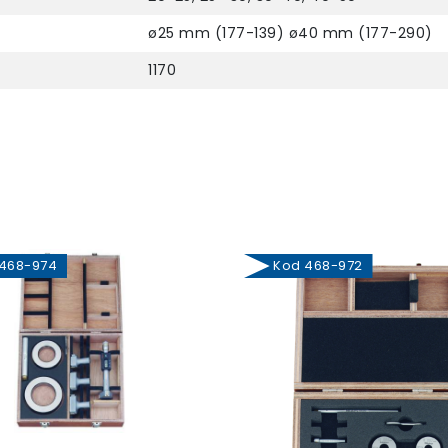
ø25 mm (177-139) ø40 mm (177-290)
1170
68-974
Kod 468-972