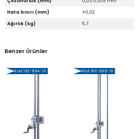
Çözünürlük (mm)
0,01/0,005 mm
Hata Sınırı (mm)
±0,02
Ağırlık (kg)
5,7
Benzer Ürünler
Kod 192-664-10
Kod 192-665-10