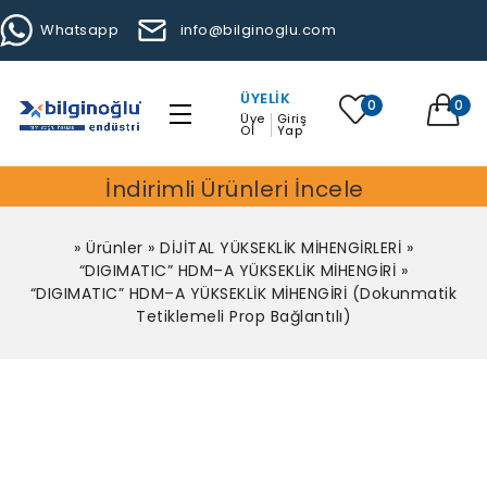
Whatsapp
info@bilginoglu.com
ÜYELIK
0
0
Üye
Giriş
Ol
Yap
İndirimli Ürünleri İncele
»
Ürünler
»
DİJİTAL YÜKSEKLİK MİHENGİRLERİ
»
“DIGIMATIC” HDM–A YÜKSEKLİK MİHENGİRİ
»
“DIGIMATIC” HDM–A YÜKSEKLİK MİHENGİRİ (Dokunmatik
Tetiklemeli Prop Bağlantılı)