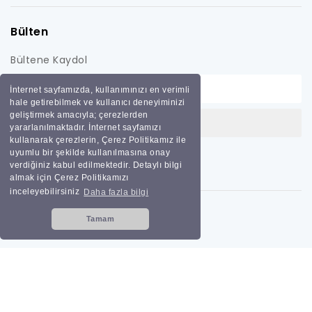
Bülten
Bültene Kaydol
İnternet sayfamızda, kullanımınızı en verimli
hale getirebilmek ve kullanıcı deneyiminizi
geliştirmek amacıyla; çerezlerden
yararlanılmaktadır. İnternet sayfamızı
kullanarak çerezlerin, Çerez Politikamız ile
uyumlu bir şekilde kullanılmasına onay
verdiğiniz kabul edilmektedir. Detaylı bilgi
almak için Çerez Politikamızı
inceleyebilirsiniz
Daha fazla bilgi
Tamam
Tüm hakları saklıdır
Bilginoğlu Endüstri