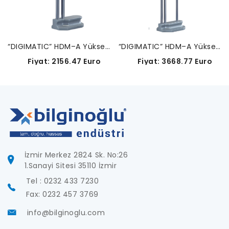
“DIGIMATIC” HDM–A Yükseklik Mihengiri (Dokunmatik Tetiklemeli Prop Bağlantılı-192-664-10
“DIGIMATIC” HDM–A Yükseklik Mihengiri (Dokunmatik Tetiklemeli Prop Bağlantılı-192-665-10
Fiyat: 2156.47 Euro
Fiyat: 3668.77 Euro
İzmir Merkez 2824 Sk. No:26
1.Sanayi Sitesi 35110 İzmir
Tel : 0232 433 7230
Fax: 0232 457 3769
info@bilginoglu.com