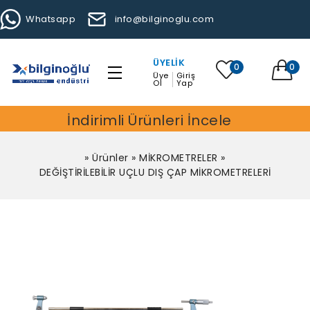
Whatsapp
info@bilginoglu.com
ÜYELIK
0
0
Üye
Giriş
Ol
Yap
İndirimli Ürünleri İncele
»
Ürünler
»
MİKROMETRELER
»
DEĞİŞTİRİLEBİLİR UÇLU DIŞ ÇAP MİKROMETRELERİ