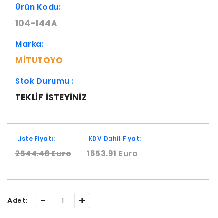
Ürün Kodu:
104-144A
Marka:
MITUTOYO
Stok Durumu :
TEKLIF ISTEYINIZ
Liste Fiyatı:
KDV Dahil Fiyat:
2544.48 Euro
1653.91 Euro
-
+
Adet: