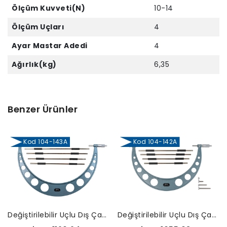
Ölçüm Kuvveti(N)
10-14
Ölçüm Uçları
4
Ayar Mastar Adedi
4
Ağırlık(kg)
6,35
Benzer Ürünler
Kod 104-143A
Kod 104-142A
Değiştirilebilir Uçlu Dış Çap Mikrometreleri-104-143A
Değiştirilebilir Uçlu Dış Çap Mikrometreleri-104-142A