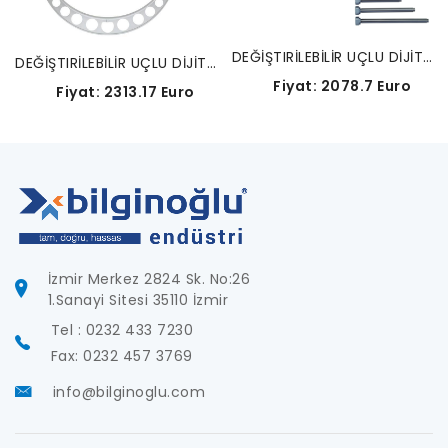
DEĞİŞTIRİLEBİLİR UÇLU DİJİTAL DIŞ ÇAP MİKROMETRELERİ, BİLGİ ÇIKIŞLI-340-523
DEĞİŞTIRİLEBİLİR UÇLU DİJİTAL DIŞ ÇAP MİKROMETRELERİ, BİLGİ ÇIKIŞLI-340-525
Fiyat: 2078.7 Euro
Fiyat: 2313.17 Euro
İzmir Merkez 2824 Sk. No:26
1.Sanayi Sitesi 35110 İzmir
Tel : 0232 433 7230
Fax: 0232 457 3769
info@bilginoglu.com