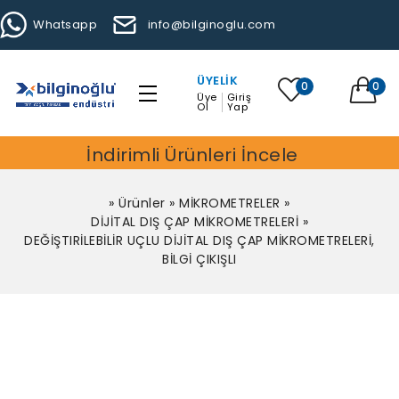
Whatsapp
info@bilginoglu.com
ÜYELIK
0
0
Üye
Giriş
Ol
Yap
İndirimli Ürünleri İncele
»
Ürünler
»
MİKROMETRELER
»
DİJİTAL DIŞ ÇAP MİKROMETRELERİ
»
DEĞİŞTIRİLEBİLİR UÇLU DİJİTAL DIŞ ÇAP MİKROMETRELERİ,
BİLGİ ÇIKIŞLI