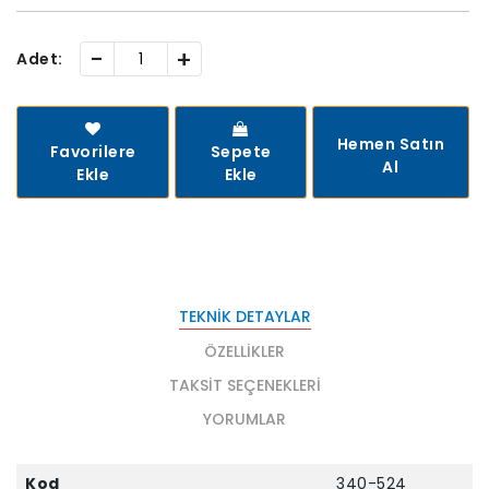
-
+
Adet:
Hemen Satın
Favorilere
Sepete
Al
Ekle
Ekle
TEKNIK DETAYLAR
ÖZELLIKLER
TAKSIT SEÇENEKLERI
YORUMLAR
Kod
340-524