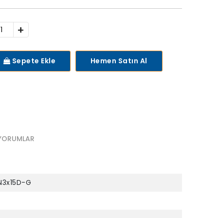
+
Sepete Ekle
Hemen Satın Al
YORUMLAR
N3x15D-G