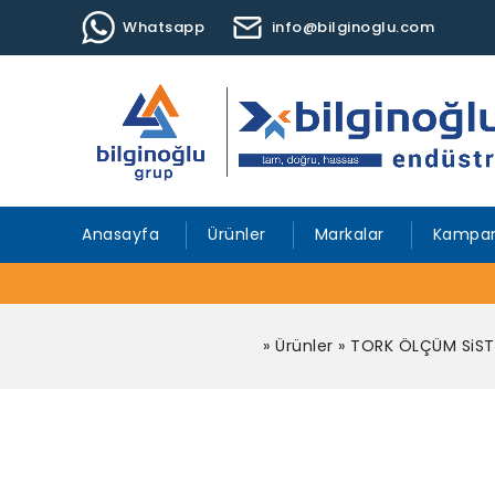
Whatsapp
info@bilginoglu.com
Anasayfa
Ürünler
Markalar
Kampan
»
Ürünler
»
TORK ÖLÇÜM SiST