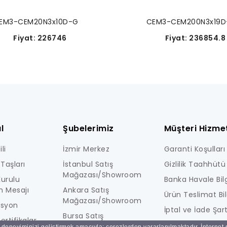
EM3-CEM20N3x10D-G
CEM3-CEM200N3x19D
Fiyat: 226746
Fiyat: 236854.
l
Şubelerimiz
Müşteri Hizmet
li
İzmir Merkez
Garanti Koşulları
Taşları
İstanbul Satış
Gizlilik Taahhütü
Mağazası/Showroom
urulu
Banka Havale Bilg
n Mesajı
Ankara Satış
Ürün Teslimat Bil
Mağazası/Showroom
isyon
İptal ve İade Şart
Bursa Satış
ertifikalar
KİŞİSEL VERİLERE İ
Mağazası/Showroom
ı deneyiminizi geliştirmek amacıyla; çerezlerden yararlanılmaktadır. İnternet