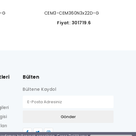
-G
CEM3-CEM360N3x22D-G
8
Fiyat: 301719.6
leri
Bülten
Bültene Kaydol
ileri
gisi
ları
LİŞKİN
 sayfamızı kullanarak çerezlerin, Çerez Politikamız