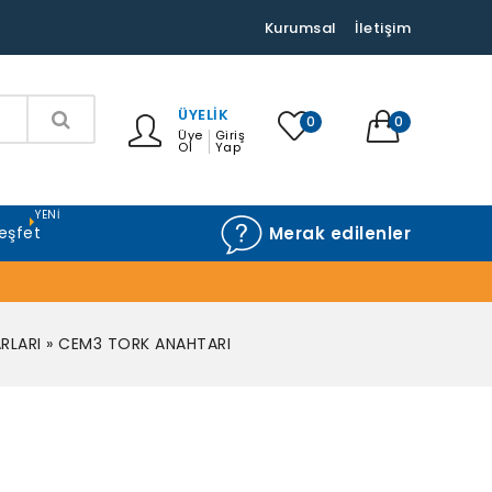
Kurumsal
İletişim
ÜYELIK
0
0
Üye
Giriş
Ol
Yap
YENI
eşfet
Merak edilenler
RLARI
»
CEM3 TORK ANAHTARI