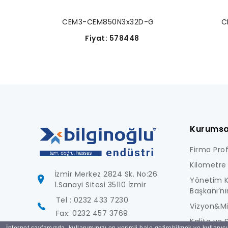
CEM3-CEM850N3x32D-G
C
Fiyat: 578448
Kurumsa
Firma Profi
Kilometre 
İzmir Merkez 2824 Sk. No:26
Yönetim K
1.Sanayi Sitesi 35110 İzmir
Başkanı’nı
Tel : 0232 433 7230
Vizyon&M
Fax: 0232 457 3769
Kalite ve S
İnternet sayfamızda, kullanımınızı en verimli hale getirebilmek ve kullanıc