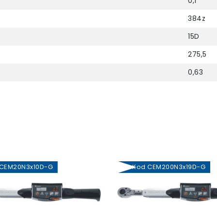
0,1
384z
15D
275,5
0,63
EM20N3x10D-G
Kod CEM200N3x19D-G