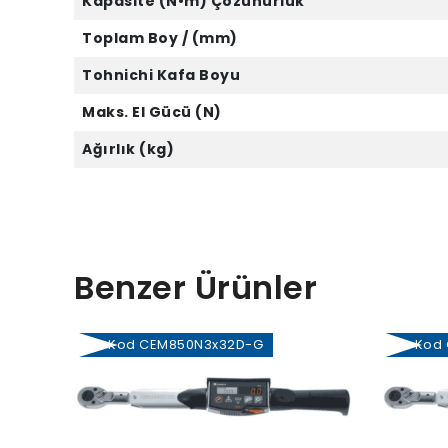
Kapasite (N•m) Çözünürlük
Toplam Boy / (mm)
Tohnichi Kafa Boyu
Maks. El Gücü (N)
Ağırlık (kg)
Benzer Ürünler
Kod CEM850N3x32D-G
Kod C