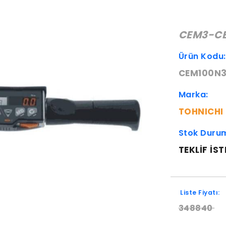
CEM3-C
Ürün Kodu
CEM100N3
Marka:
TOHNICHI
Stok Duru
TEKLIF IST
Liste Fiyatı:
348840