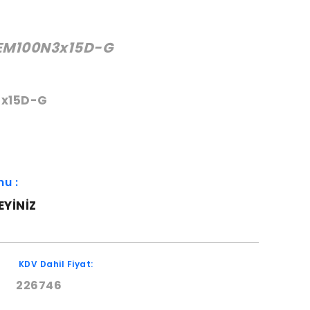
EM100N3x15D-G
:
x15D-G
mu :
EYINIZ
KDV Dahil Fiyat:
226746