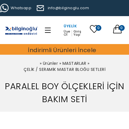
Whatsapp
info@bilginoglu.com
ÜYELIK
0
0
Üye
Giriş
Ol
Yap
İndirimli Ürünleri İncele
»
Ürünler
»
MASTARLAR
»
ÇELİK / SERAMİK MASTAR BLOĞU SETLERİ
PARALEL BOY ÖLÇEKLERİ İÇİN
BAKIM SETİ