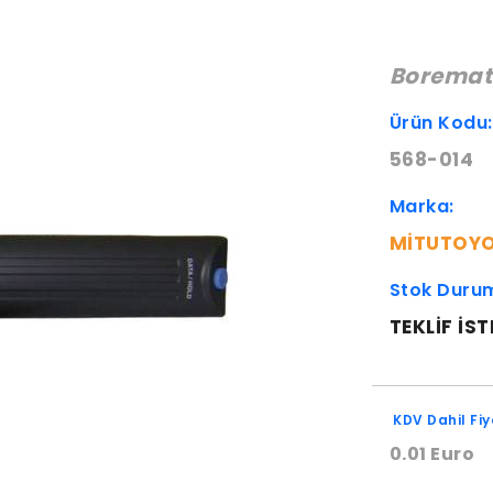
Boremati
Ürün Kodu
568-014
Marka:
MITUTOY
Stok Duru
TEKLIF IST
KDV Dahil Fiy
0.01 Euro