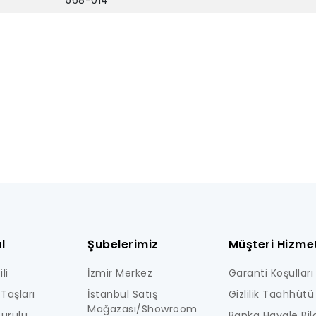
568-014
l
Şubelerimiz
Müşteri Hizmet
li
İzmir Merkez
Garanti Koşulları
Taşları
İstanbul Satış
Gizlilik Taahhütü
Mağazası/Showroom
urulu
Banka Havale Bilg