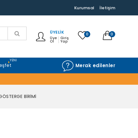
Kurumsal
İletişim
ÜYELIK
0
0
Üye
Giriş
Ol
Yap
YENI
eşfet
Merak edilenler
GÖSTERGE BİRİMİ