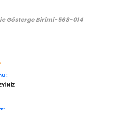
c Gösterge Birimi-568-014
:
O
mu :
EYINIZ
at: