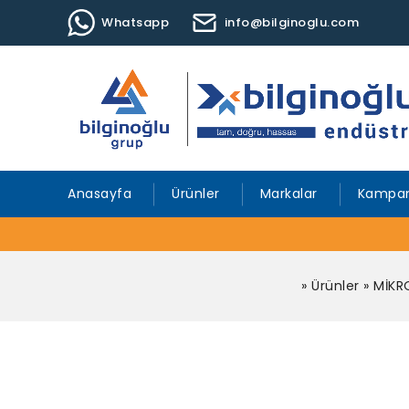
Whatsapp
info@bilginoglu.com
Anasayfa
Ürünler
Markalar
Kampan
»
Ürünler
»
MİKR