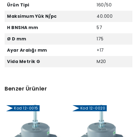
Ürün Tipi
160/50
Maksimum Yük N/pc
40.000
H BNSHA mm
57
Ø D mm
175
Ayar Aralığı mm
+17
Vida Metrik G
M20
Benzer Ürünler
Kod 12-0015
Kod 12-0020