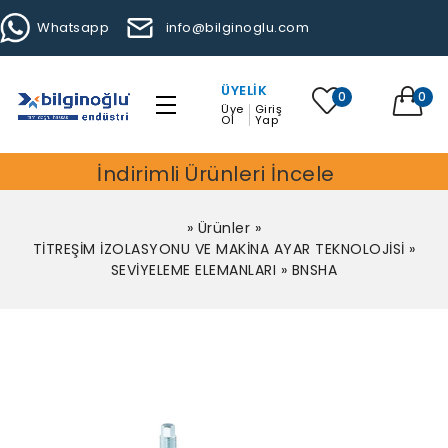
Whatsapp
info@bilginoglu.com
ÜYELIK
0
0
Üye
Giriş
Ol
Yap
İndirimli Ürünleri İncele
»
Ürünler
»
TİTREŞİM İZOLASYONU VE MAKİNA AYAR TEKNOLOJİSİ
»
SEVİYELEME ELEMANLARI
»
BNSHA