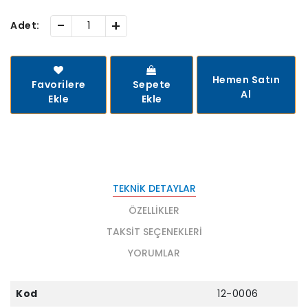
-
+
Adet:
Hemen Satın
Favorilere
Sepete
Al
Ekle
Ekle
TEKNIK DETAYLAR
ÖZELLIKLER
TAKSIT SEÇENEKLERI
YORUMLAR
Kod
12-0006