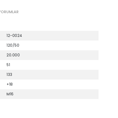
YORUMLAR
12-0024
120/50
20.000
51
133
+18
M16