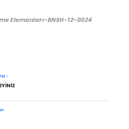
eme Elemanları-BNSH-12-0024
:
mu :
EYINIZ
at: