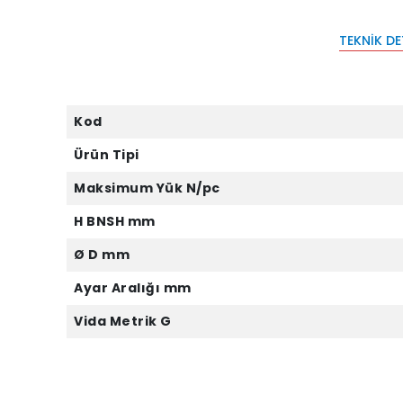
TEKNIK D
Kod
Ürün Tipi
Maksimum Yük N/pc
H BNSH mm
Ø D mm
Ayar Aralığı mm
Vida Metrik G