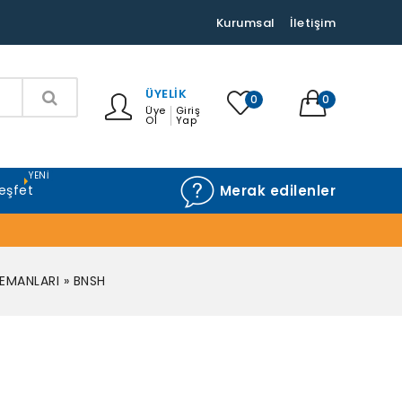
Kurumsal
İletişim
ÜYELIK
0
0
Üye
Giriş
Ol
Yap
YENI
eşfet
Merak edilenler
LEMANLARI
»
BNSH