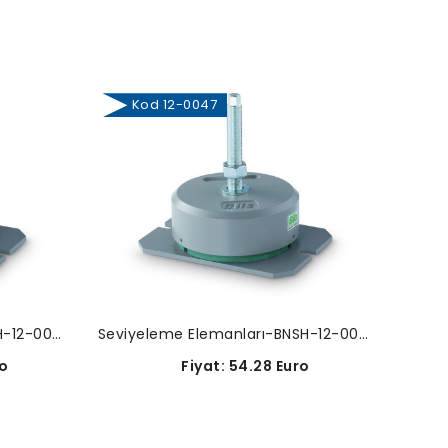
Kod 12-0047
Ko
Seviyeleme Elemanları-BNSH-12-0036
Seviyeleme Elemanları-BNSH-12-0047
o
Fiyat: 54.28 Euro