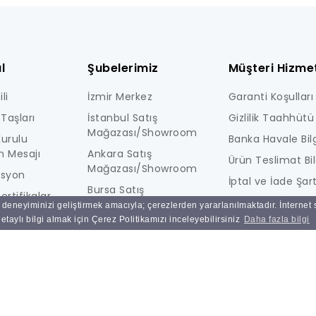
l
Şubelerimiz
Müşteri Hizmet
li
İzmir Merkez
Garanti Koşulları
Taşları
İstanbul Satış
Gizlilik Taahhütü
Mağazası/Showroom
urulu
Banka Havale Bilg
n Mesajı
Ankara Satış
Ürün Teslimat Bil
Mağazası/Showroom
isyon
İptal ve İade Şart
Bursa Satış
ertifikalar
KİŞİSEL VERİLERE İ
Mağazası/Showroom
ı deneyiminizi geliştirmek amacıyla; çerezlerden yararlanılmaktadır. İnternet
i
AYDINLATMA MET
taylı bilgi almak için Çerez Politikamızı inceleyebilirsiniz
Daha fazla bilgi
Ulucak Depo & Teknik
Ne Kadar Güvenl
Servis
Sık Sorulan Sorul