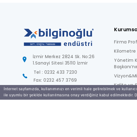
Kurumsa
Firma Profi
Kilometre 
İzmir Merkez 2824 Sk. No:26
Yönetim K
1.Sanayi Sitesi 35110 İzmir
Başkanı’nı
Tel : 0232 433 7230
Vizyon&M
Fax: 0232 457 3769
Kalite ve S
İnternet sayfamızda, kullanımınızı en verimli hale getirebilmek ve kullanıc
info@bilginoglu.com
Foto Galer
ile uyumlu bir şekilde kullanılmasına onay verdiğiniz kabul edilmektedir. De