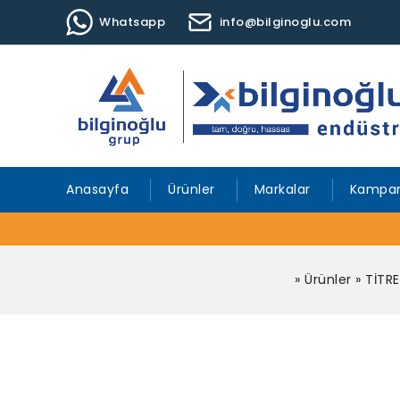
Whatsapp
info@bilginoglu.com
Anasayfa
Ürünler
Markalar
Kampan
»
Ürünler
»
TİTR