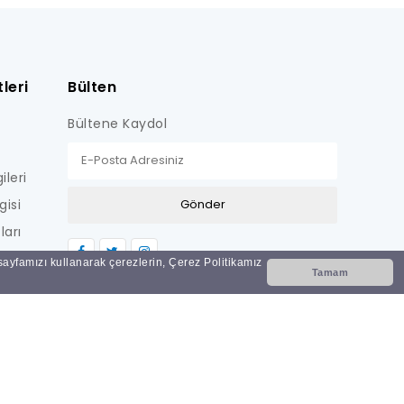
leri
Bülten
Bültene Kaydol
ileri
gisi
ları
LİŞKİN
 sayfamızı kullanarak çerezlerin, Çerez Politikamız
Tamam
Nİ
i?
ar