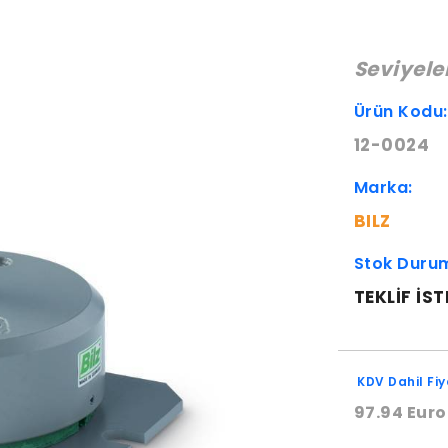
Seviyel
Ürün Kodu
12-0024
Marka:
BILZ
Stok Duru
TEKLIF IST
KDV Dahil Fiy
97.94 Euro