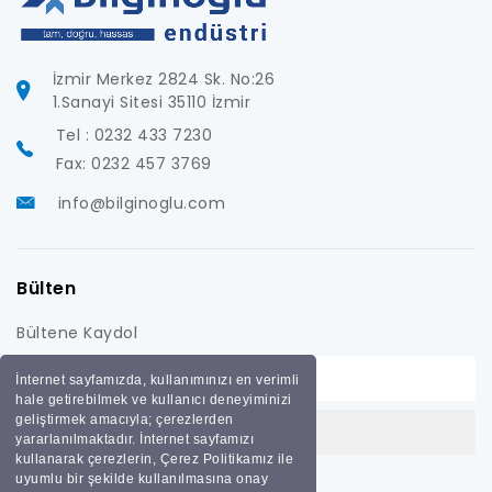
İzmir Merkez 2824 Sk. No:26
1.Sanayi Sitesi 35110 İzmir
Tel : 0232 433 7230
Fax: 0232 457 3769
info@bilginoglu.com
Bülten
Bültene Kaydol
İnternet sayfamızda, kullanımınızı en verimli
hale getirebilmek ve kullanıcı deneyiminizi
geliştirmek amacıyla; çerezlerden
yararlanılmaktadır. İnternet sayfamızı
kullanarak çerezlerin, Çerez Politikamız ile
uyumlu bir şekilde kullanılmasına onay