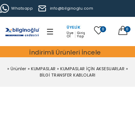
Whatsapp
info@bilginoglu.com
ÜYELIK
0
0
Üye
Giriş
Ol
Yap
İndirimli Ürünleri İncele
»
Ürünler
»
KUMPASLAR
»
KUMPASLAR İÇİN AKSESUARLAR
»
BİLGİ TRANSFER KABLOLARI