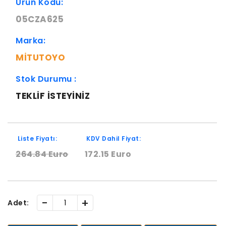
Ürün Kodu:
05CZA625
Marka:
MITUTOYO
Stok Durumu :
TEKLIF ISTEYINIZ
Liste Fiyatı:
KDV Dahil Fiyat:
264.84 Euro
172.15 Euro
-
+
Adet: