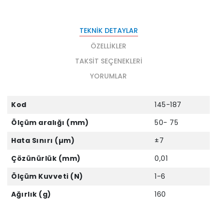
TEKNIK DETAYLAR
ÖZELLIKLER
TAKSIT SEÇENEKLERI
YORUMLAR
Kod
145-187
Ölçüm aralığı (mm)
50- 75
Hata Sınırı (µm)
±7
Çözünürlük (mm)
0,01
Ölçüm Kuvveti (N)
1-6
Ağırlık (g)
160