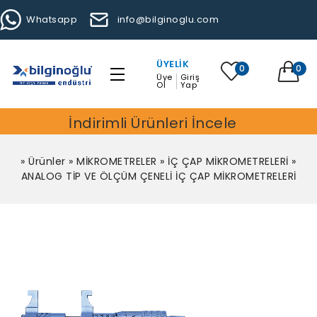
Whatsapp
info@bilginoglu.com
ÜYELIK
0
0
Üye
Giriş
Ol
Yap
İndirimli Ürünleri İncele
»
Ürünler
»
MİKROMETRELER
»
İÇ ÇAP MİKROMETRELERİ
»
ANALOG TİP VE ÖLÇÜM ÇENELİ İÇ ÇAP MİKROMETRELERİ