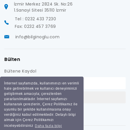
İzmir Merkez 2824 Sk. No:26
1.Sanayi Sitesi 35110 İzmir
Tel : 0232 433 7230
Fax: 0232 457 3769
info@bilginoglu.com
Bülten
Bültene Kaydol
İnternet sayfamızda, kullanımınızı en verimli
hale getirebilmek ve kullanıcı deneyiminizi
geliştirmek amacıyla; çerezlerden
yararlanılmaktadır. İnternet sayfamızı
kullanarak çerezlerin, Çerez Politikamız ile
uyumlu bir şekilde kullanılmasına onay
verdiğiniz kabul edilmektedir. Detaylı bilgi
almak için Çerez Politikamızı
inceleyebilirsiniz
Daha fazla bilgi