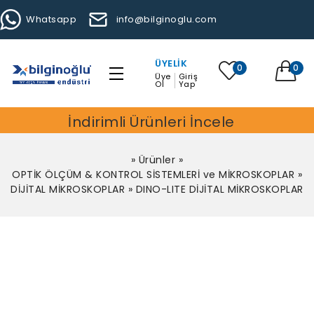
Whatsapp
info@bilginoglu.com
ÜYELIK
0
0
Üye
Giriş
Ol
Yap
İndirimli Ürünleri İncele
»
Ürünler
»
OPTİK ÖLÇÜM & KONTROL SİSTEMLERİ ve MİKROSKOPLAR
»
DİJİTAL MİKROSKOPLAR
»
DINO-LITE DİJİTAL MİKROSKOPLAR