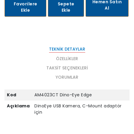
Hemen Satın
Favorilere
Sepete
Al
Ekle
Ekle
TEKNIK DETAYLAR
ÖZELLIKLER
TAKSIT SEÇENEKLERI
YORUMLAR
Kod
AM4023CT Dino-Eye Edge
Açıklama
DinoEye USB Kamera, C-Mount adaptör
için