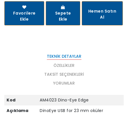
Hemen Satın
Favorilere
Sepete
Al
Ekle
Ekle
TEKNIK DETAYLAR
ÖZELLIKLER
TAKSIT SEÇENEKLERI
YORUMLAR
Kod
AM4023 Dino-Eye Edge
Açıklama
DinoEye USB for 23 mm oküler