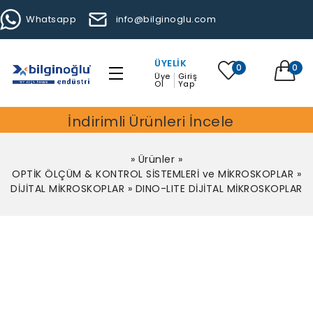
Whatsapp
info@bilginoglu.com
ÜYELIK
0
0
Üye
Giriş
Ol
Yap
İndirimli Ürünleri İncele
»
Ürünler
»
OPTİK ÖLÇÜM & KONTROL SİSTEMLERİ ve MİKROSKOPLAR
»
DİJİTAL MİKROSKOPLAR
»
DINO-LITE DİJİTAL MİKROSKOPLAR