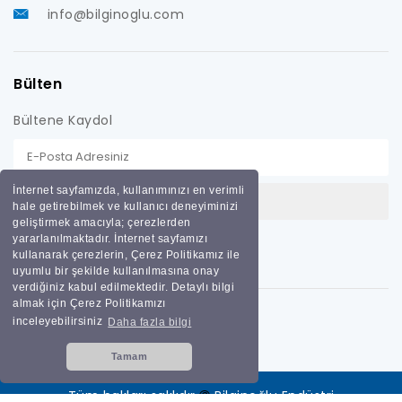
info@bilginoglu.com
Bülten
Bültene Kaydol
İnternet sayfamızda, kullanımınızı en verimli
hale getirebilmek ve kullanıcı deneyiminizi
geliştirmek amacıyla; çerezlerden
yararlanılmaktadır. İnternet sayfamızı
kullanarak çerezlerin, Çerez Politikamız ile
uyumlu bir şekilde kullanılmasına onay
verdiğiniz kabul edilmektedir. Detaylı bilgi
almak için Çerez Politikamızı
inceleyebilirsiniz
Daha fazla bilgi
Tamam
Tüm hakları saklıdır
Bilginoğlu Endüstri