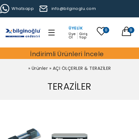
Whatsapp
info@bilginoglu.com
ÜYELIK
0
0
Üye
Giriş
Ol
Yap
İndirimli Ürünleri İncele
»
Ürünler
»
AÇI ÖLÇERLER & TERAZİLER
TERAZİLER