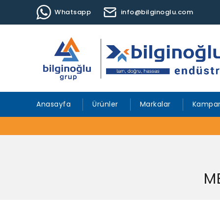
Whatsapp
info@bilginoglu.com
Anasayfa
Ürünler
Markalar
Kampan
M