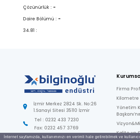
Çözünürlük :
-
Daire Bölümü :
-
34.81 :
Kurumsa
Firma Profi
Kilometre 
İzmir Merkez 2824 Sk. No:26
Yönetim K
1.Sanayi Sitesi 35110 İzmir
Başkanı’nı
Tel : 0232 433 7230
Vizyon&M
Fax: 0232 457 3769
Kalite ve S
İnternet sayfamızda, kullanımınızı en verimli hale getirebilmek ve kullanıc
info@bilginoglu.com