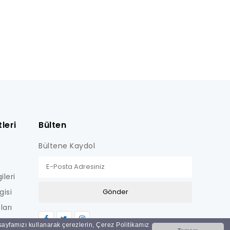
leri
Bülten
Bültene Kaydol
ileri
gisi
ları
LİŞKİN
 sayfamızı kullanarak çerezlerin, Çerez Politikamız