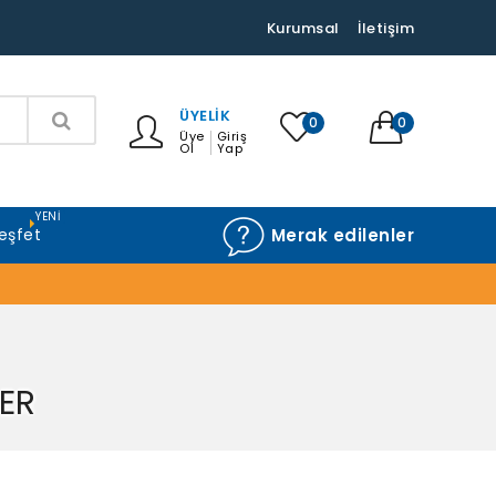
Kurumsal
İletişim
ÜYELIK
0
0
Üye
Giriş
Ol
Yap
YENI
eşfet
Merak edilenler
ER