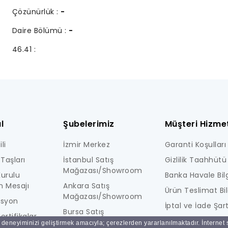
Çözünürlük :
-
Daire Bölümü :
-
46.41 :
l
Şubelerimiz
Müşteri Hizmet
li
İzmir Merkez
Garanti Koşulları
Taşları
İstanbul Satış
Gizlilik Taahhütü
Mağazası/Showroom
urulu
Banka Havale Bilg
n Mesajı
Ankara Satış
Ürün Teslimat Bil
Mağazası/Showroom
isyon
İptal ve İade Şart
Bursa Satış
ertifikalar
KİŞİSEL VERİLERE İ
Mağazası/Showroom
ı deneyiminizi geliştirmek amacıyla; çerezlerden yararlanılmaktadır. İnternet