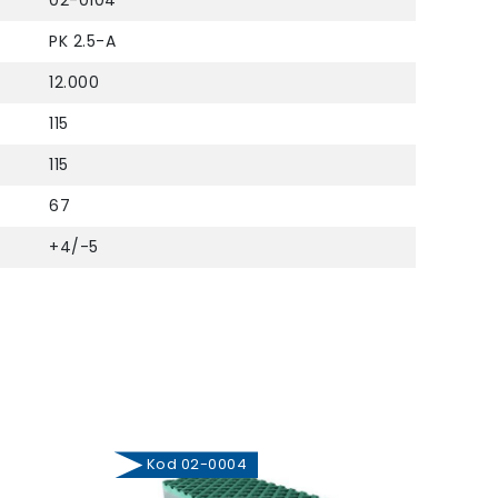
02-0104
PK 2.5-A
12.000
115
115
67
+4/-5
Kod 02-0004