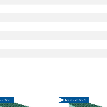
2-0011
Kod 02- 0071