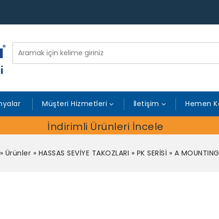
yalar
Müşteri Hizmetleri
İletişim
Hemen K
İndirimli Ürünleri İncele
»
Ürünler
»
HASSAS SEVİYE TAKOZLARI
»
PK SERİSİ
»
A MOUNTIN