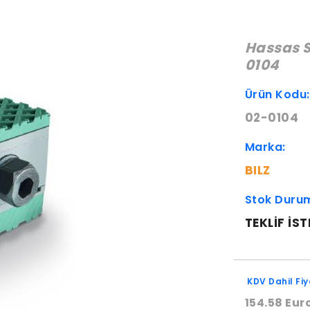
Hassas S
0104
Ürün Kodu
02-0104
Marka:
BILZ
Stok Duru
TEKLIF IST
KDV Dahil Fiy
154.58 Eur