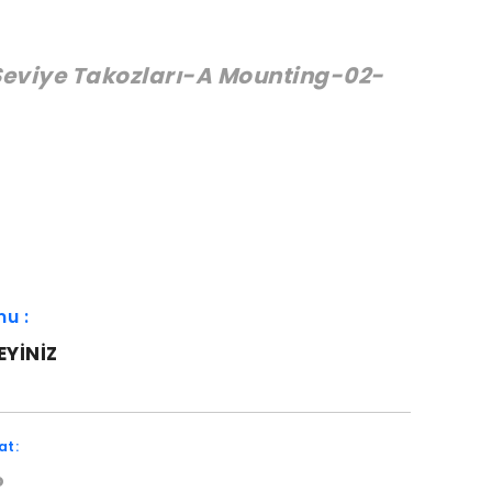
eviye Takozları-A Mounting-02-
:
mu :
EYINIZ
at:
o