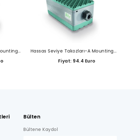
Hassas Seviye Takozları-A Mounting-02- 0071
Hassas Seviye Takozları-A Mounting-02-0004
ro
Fiyat: 94.4 Euro
leri
Bülten
Bültene Kaydol