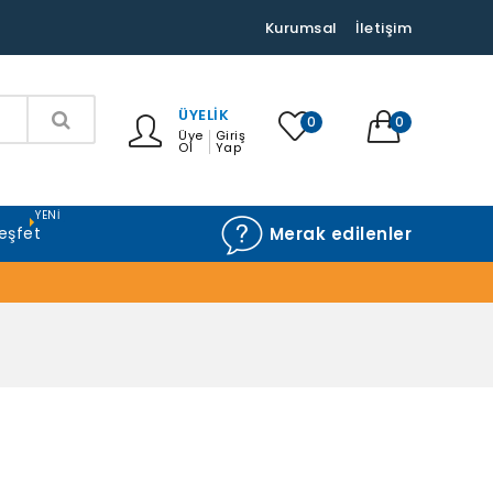
Kurumsal
İletişim
ÜYELIK
0
0
Üye
Giriş
Ol
Yap
YENI
eşfet
Merak edilenler
G