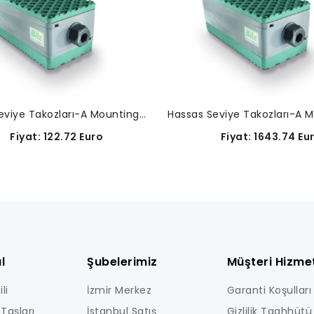
Hassas Seviye Takozları-A Mounting-02-0011
iyat: 122.72 Euro
Fiyat: 1643.74 Eu
l
Şubelerimiz
Müşteri Hizmet
li
İzmir Merkez
Garanti Koşulları
Taşları
İstanbul Satış
Gizlilik Taahhütü