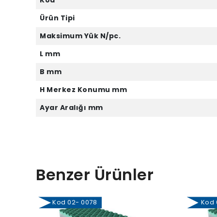
Kod
Ürün Tipi
Maksimum Yük N/pc.
L mm
B mm
H Merkez Konumu mm
Ayar Aralığı mm
Benzer Ürünler
Kod 02- 0078
Kod 0