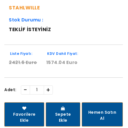
STAHLWILLE
Stok Durumu :
TEKLIF ISTEYINIZ
Liste Fiyatı:
KDV Dahil Fiyat:
2421.6 Euro
1574.04 Euro
-
+
Adet:
Hemen Satın
Favorilere
Sepete
Al
Ekle
Ekle