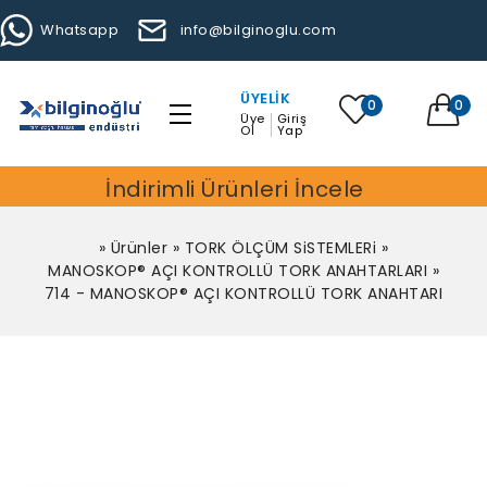
Whatsapp
info@bilginoglu.com
ÜYELIK
0
0
Üye
Giriş
Ol
Yap
İndirimli Ürünleri İncele
»
Ürünler
»
TORK ÖLÇÜM SiSTEMLERi
»
MANOSKOP® AÇI KONTROLLÜ TORK ANAHTARLARI
»
714 - MANOSKOP® AÇI KONTROLLÜ TORK ANAHTARI