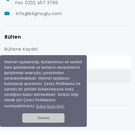
Fax: 0232 457 3769
info@bilginoglu.com
Bülten
Bültene Kaydol
İnternet sayfamızda, kullanımınızı en verimli
hale getirebilmek ve kullanıcı deneyiminizi
geliştirmek amacıyla; çerezlerden
yararlanılmaktadır. İnternet sayfamızı
kullanarak çerezlerin, Çerez Politikamız ile
uyumlu bir şekilde kullanılmasına onay
verdiğiniz kabul edilmektedir. Detaylı bilgi
almak için Çerez Politikamızı
inceleyebilirsiniz
Daha fazla bilgi
Tamam