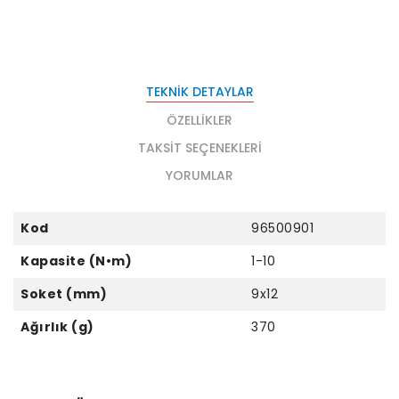
TEKNIK DETAYLAR
ÖZELLIKLER
TAKSIT SEÇENEKLERI
YORUMLAR
Kod
96500901
Kapasite (N•m)
1-10
Soket (mm)
9x12
Ağırlık (g)
370