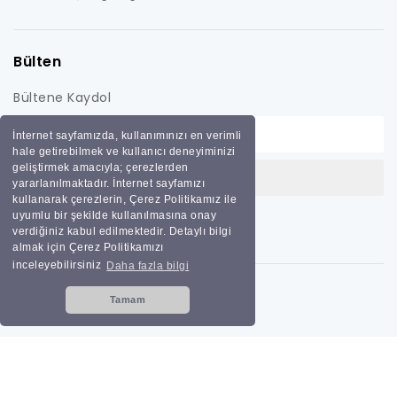
Bülten
Bültene Kaydol
İnternet sayfamızda, kullanımınızı en verimli
hale getirebilmek ve kullanıcı deneyiminizi
geliştirmek amacıyla; çerezlerden
yararlanılmaktadır. İnternet sayfamızı
kullanarak çerezlerin, Çerez Politikamız ile
uyumlu bir şekilde kullanılmasına onay
verdiğiniz kabul edilmektedir. Detaylı bilgi
almak için Çerez Politikamızı
inceleyebilirsiniz
Daha fazla bilgi
Tamam
Tüm hakları saklıdır
Bilginoğlu Endüstri