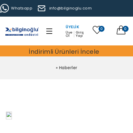
Whatsapp
info@bilginoglu.com
ÜYELIK
0
0
Üye
Giriş
Ol
Yap
İndirimli Ürünleri İncele
»
Haberler