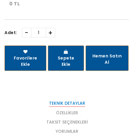
0 TL
-
+
Adet:
Hemen Satın
Favorilere
Sepete
Al
Ekle
Ekle
TEKNIK DETAYLAR
ÖZELLIKLER
TAKSIT SEÇENEKLERI
YORUMLAR