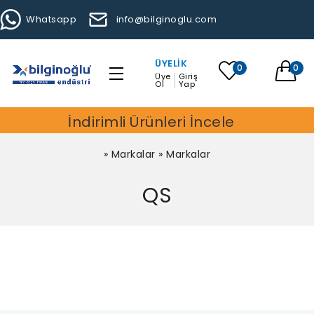
Whatsapp
info@bilginoglu.com
ÜYELIK
0
0
Üye
Giriş
Ol
Yap
İndirimli Ürünleri İncele
»
Markalar
»
Markalar
QS