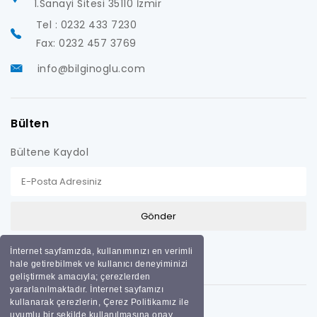
1.Sanayi Sitesi 35110 İzmir
Tel : 0232 433 7230
Fax: 0232 457 3769
info@bilginoglu.com
Bülten
Bültene Kaydol
İnternet sayfamızda, kullanımınızı en verimli
hale getirebilmek ve kullanıcı deneyiminizi
geliştirmek amacıyla; çerezlerden
yararlanılmaktadır. İnternet sayfamızı
kullanarak çerezlerin, Çerez Politikamız ile
uyumlu bir şekilde kullanılmasına onay