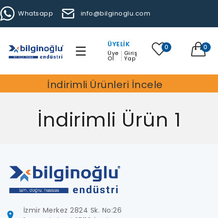
Whatsapp
info@bilginoglu.com
ÜYELIK
0
0
Üye
Giriş
Ol
Yap
İndirimli Ürünleri İncele
İndirimli Ürün 1
İzmir Merkez 2824 Sk. No:26