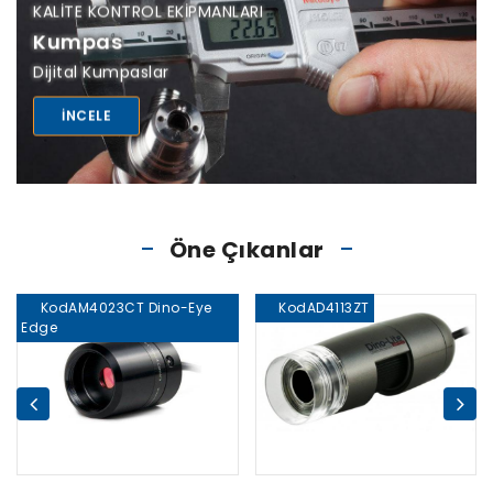
KALITE KONTROL EKIPMANLARI
Kumpas
Dijital Kumpaslar
INCELE
Öne Çıkanlar
KodAM4023CT Dino-Eye
KodAD4113ZT
Edge