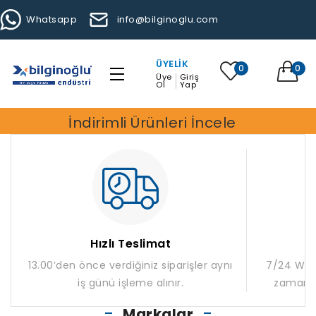
Whatsapp
info@bilginoglu.com
ÜYELIK
0
0
Üye
Giriş
Ol
Yap
İndirimli Ürünleri İncele
Hızlı Teslimat
13.00’den önce verdiğiniz siparişler aynı
7/24 What
iş günü işleme alınır.
zaman m
Markalar