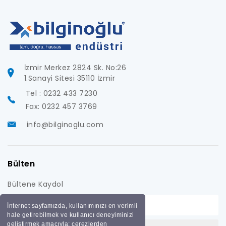
İzmir Merkez 2824 Sk. No:26
1.Sanayi Sitesi 35110 İzmir
Tel : 0232 433 7230
Fax: 0232 457 3769
info@bilginoglu.com
Bülten
Bültene Kaydol
İnternet sayfamızda, kullanımınızı en verimli
hale getirebilmek ve kullanıcı deneyiminizi
geliştirmek amacıyla; çerezlerden