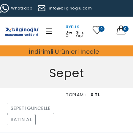
Whatsapp
info@bilginoglu.com
ÜYELIK
0
0
Üye
Giriş
Ol
Yap
İndirimli Ürünleri İncele
Sepet
Ürün
Fiyat
Miktar
Toplam
TOPLAM :
0 TL
SATIN AL