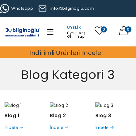
Whatsapp
info@bilginoglu.com
ÜYELIK
0
0
Üye
Giriş
Ol
Yap
İndirimli Ürünleri İncele
Blog Kategori 3
Blog 1
Blog 2
Blog 3
İncele
İncele
İncele